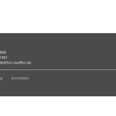
868
21981
kt@hrs-lauffen.de
ap
Anmelden