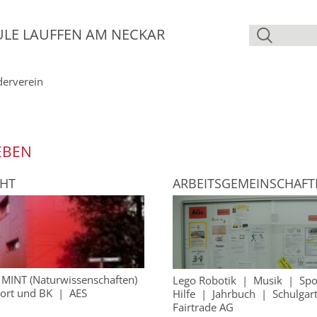
ULE LAUFFEN AM NECKAR
derverein
EBEN
CHT
ARBEITSGEMEINSCHAFT
|
MINT (Naturwissenschaften)
Lego Robotik
|
Musik
|
Spo
port und BK
|
AES
Hilfe
|
Jahrbuch
|
Schulgar
Fairtrade AG