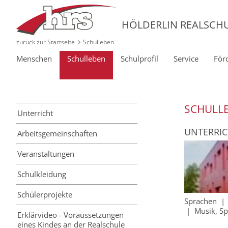
HÖLDERLIN REALSCH
zurück zur Startseite
Schulleben
Menschen
Schulleben
Schulprofil
Service
För
SCHULL
Unterricht
UNTERRI
Arbeitsgemeinschaften
Veranstaltungen
Schulkleidung
Schülerprojekte
Sprachen
|
Musik, S
Erklärvideo - Voraussetzungen
eines Kindes an der Realschule