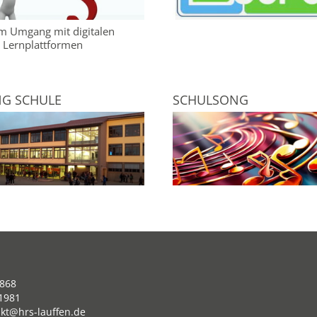
 Umgang mit digitalen
 Lernplattformen
G SCHULE
SCHULSONG
868
21981
kt@hrs-lauffen.de