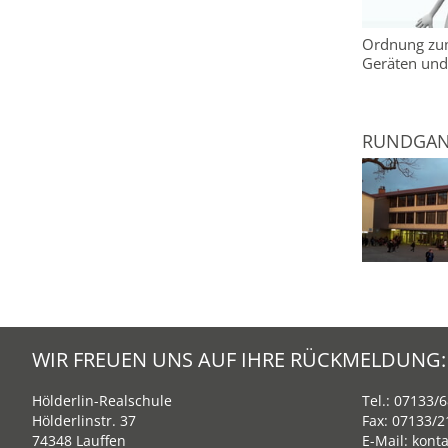
Ordnung zum
Geräten und
RUNDGAN
WIR FREUEN UNS AUF IHRE RÜCKMELDUNG:
Hölderlin-Realschule
Tel.:
07133/6
Hölderlinstr. 37
Fax: 07133/
74348 Lauffen
E-Mail:
konta