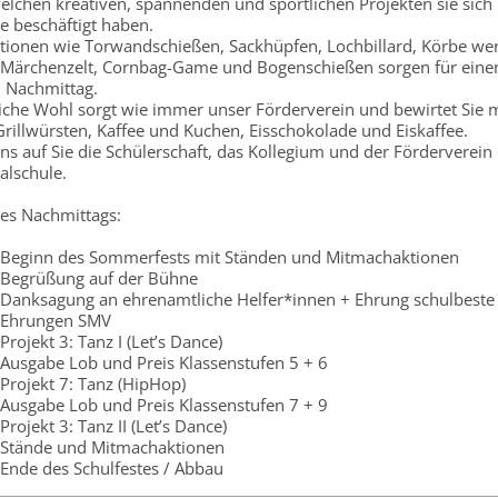
elchen kreativen, spannenden und sportlichen Projekten sie sich 
e beschäftigt haben.
tionen wie Torwandschießen, Sackhüpfen, Lochbillard, Körbe wer
, Märchenzelt, Cornbag-Game und Bogenschießen sorgen für eine
n Nachmittag.
liche Wohl sorgt wie immer unser Förderverein und bewirtet Sie m
rillwürsten, Kaffee und Kuchen, Eisschokolade und Eiskaffee.
ns auf Sie die Schülerschaft, das Kollegium und der Förderverein
alschule.
des Nachmittags:
 Beginn des Sommerfests mit Ständen und Mitmachaktionen
 Begrüßung auf der Bühne
 Danksagung an ehrenamtliche Helfer*innen + Ehrung schulbeste
 Ehrungen SMV
Projekt 3: Tanz I (Let’s Dance)
 Ausgabe Lob und Preis Klassenstufen 5 + 6
Projekt 7: Tanz (HipHop)
 Ausgabe Lob und Preis Klassenstufen 7 + 9
rojekt 3: Tanz II (Let’s Dance)
 Stände und Mitmachaktionen
 Ende des Schulfestes / Abbau