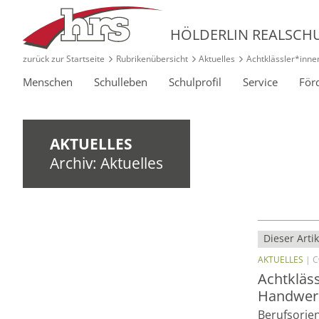
HÖLDERLIN REALSCH
zurück zur Startseite
Rubrikenübersicht
Aktuelles
Achtklässler*inne
Menschen
Schulleben
Schulprofil
Service
För
AKTUELLES
Archiv: Aktuelles
Dieser Artik
AKTUELLES
| C
Achtkläss
Handwer
Berufsorie