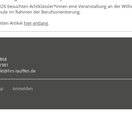
26 besuchten Achtklässler*innen eine Veranstaltung an der Wilh
ule im Rahmen der Berufsorientierung.
ten Artikel
hier entlang
.
868
21981
kt@hrs-lauffen.de
ap
Anmelden