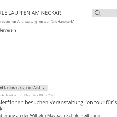
ULE LAUFFEN AM NECKAR
n besuchen Veranstaltung "on tour für´s Handwerk"
derverein
el befindet sich im Archiv!
wik, Nadine | 25.06.2026 – 09.07.2026
ler*innen besuchen Veranstaltung "on tour für´s
k"
ntierung an der Wilhelm-Maybach-Schule Heilbronn